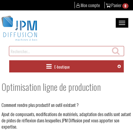
Mon compte
Panier
0
Aller
au
Bascul
contenu
la
naviga
Rechercher
un
produit
E-boutique
Optimisation ligne de production
Comment rendre plus productif un outil existant ?
Ajout de composants, modifications de matériels, adaptation des outils sont autant
de pistes de réflexion dans lesquelles JPM Diffusion peut vous apporter son
expertise.