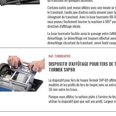
du tranchant en quelques secondes.
Certains outils sont mieux affûtés avec une meule se 
le tranchant, tandis que d'autres outils doivent avoir 
s'éloignant du tranchant. Avec la base tournante RB-
vous pouvez facilement tourner la machine à 180° pour
direction d'affûtage idéale.
La base tournante facilite aussi le passage entre l'affû
démorfilage. Le démorfilage est toujours effectué avec
démorfilage s'écartant du tranchant, sinon l'outil coupe
Réf: TORMSVP80
DISPOSITIF D'AFFÛTAGE POUR FERS DE 
TORMEK SVP80
Le dispositif pour fers de toupie Tormek SVP-80 affûte
modèles et les profils de fers de toupie avec un entr
36 mm entre les trous.
Puisque vous affûtez la surface plate à l'arrière du fe
utiliser le dispositif quel que soit son profil. Largeu