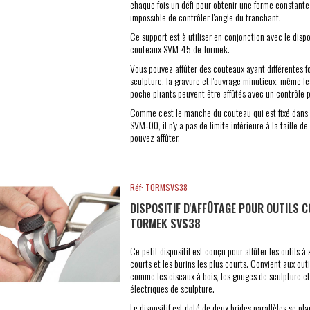
chaque fois un défi pour obtenir une forme constante
impossible de contrôler l'angle du tranchant.
Ce support est à utiliser en conjonction avec le dispo
couteaux SVM-45 de Tormek.
Vous pouvez affûter des couteaux ayant différentes f
sculpture, la gravure et l'ouvrage minutieux, même l
poche pliants peuvent être affûtés avec un contrôle p
Comme c'est le manche du couteau qui est fixé dans l
SVM‑00, il n'y a pas de limite inférieure à la taille d
pouvez affûter.
Réf: TORMSVS38
DISPOSITIF D'AFFÛTAGE POUR OUTILS 
TORMEK SVS38
Ce petit dispositif est conçu pour affûter les outils à 
courts et les burins les plus courts. Convient aux outi
comme les ciseaux à bois, les gouges de sculpture et 
électriques de sculpture.
Le dispositif est doté de deux brides parallèles se p