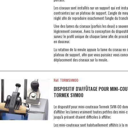
Les ciseaux sont installés sur un support qui est insta
contraintes sur un plateau de support. L'angle de me
réglé afin de reproduire exactement l'angle du tranch
Une des lames du ciseaux (parfois les deux) a souve
légèrement convexe. Avec la conception du dispositi
suivez le profil unique de chaque lame afin de procéd
en douceur.
La rotation de la meule appuie la lame du ciseau en 
plateau de support, afin que vous puissiez vous conce
déplacement des ciseaux sur la meule.
Réf: TORMSVM00
DISPOSITIF D'AFFÛTAGE POUR MINI-CO
TORMEK SVM00
Le dispositif pour mini-couteaux Tormek SVM-00 donne
d'affûter les lames vraiment toutes petites des mini-
jusqu'à présent étaient difficiles à affûter.
Les mini-couteaux sont habituellement affûtés à la ma