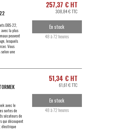
257,37 € HT
308,84 € TTC
S22
rets DBS-22,
En stock
 avec la plus
timaux peuvent
48 à 72 heures
age, lesquels
rcer. Vous
s selon une
51,34 € HT
61,61 € TTC
 TORMEK
En stock
mek avec le
48 à 72 heures
les sortes de
ds sécateurs de
rs qui découpent
t électrique