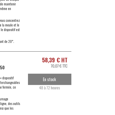
 de maintenir
, même en
vous concentrez
e la meule et le
le dispositif est
ant de 20°.
58,39 € HT
70,07 € TTC
S50
« dispositif
En stock
 interchangeables
ise fermée, ce
48 à 72 heures
ournage
ligne, des outils
nsi que les