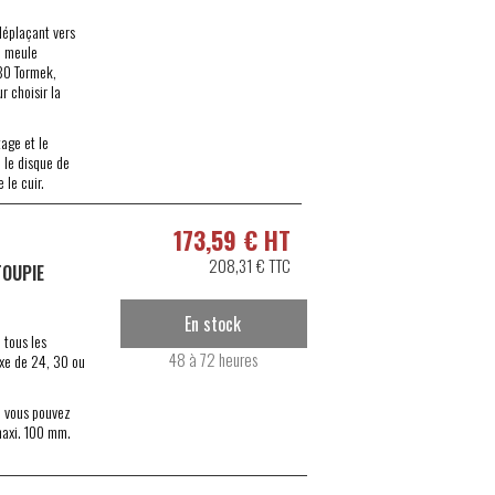
déplaçant vers
la meule
180 Tormek,
 choisir la
tage et le
 le disque de
 le cuir.
173,59 € HT
208,31 € TTC
TOUPIE
En stock
 tous les
48 à 72 heures
axe de 24, 30 ou
r, vous pouvez
r maxi. 100 mm.