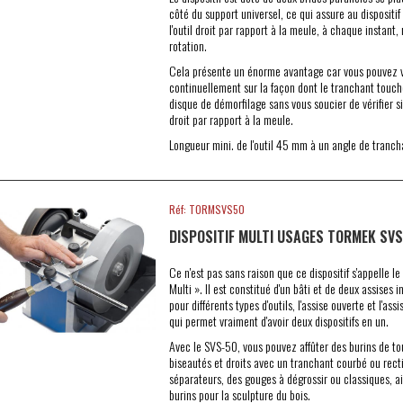
côté du support universel, ce qui assure au dispositif
l'outil droit par rapport à la meule, à chaque instant
rotation.
Cela présente un énorme avantage car vous pouvez 
continuellement sur la façon dont le tranchant touch
disque de démorfilage sans vous soucier de vérifier si 
droit par rapport à la meule.
Longueur mini. de l'outil 45 mm à un angle de tranch
Réf: TORMSVS50
DISPOSITIF MULTI USAGES TORMEK SV
Ce n'est pas sans raison que ce dispositif s'appelle le 
Multi ». Il est constitué d'un bâti et de deux assises
pour différents types d'outils, l'assise ouverte et l'ass
qui permet vraiment d'avoir deux dispositifs en un.
Avec le SVS-50, vous pouvez affûter des burins de t
biseautés et droits avec un tranchant courbé ou recti
séparateurs, des gouges à dégrossir ou classiques, ai
burins pour la sculpture du bois.