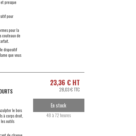
 et presque
sitif pour
ormes pour la
es couteaux de
arfait.
e dispositif
e lame que vous
23,36 € HT
28,03 € TTC
COURTS
En stock
sculpter le bois
48 à 72 heures
ls à corps droit,
les outils
laçant de chaque