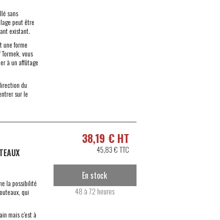
llé sans
ulage peut être
ant existant.
nt une forme
f Tormek, vous
er à un affûtage
direction du
ntrer sur le
38,19 € HT
45,83 € TTC
UTEAUX
En stock
 la possibilité
48 à 72 heures
couteaux, qui
in mais c'est à