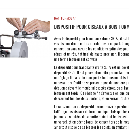
Réf: TORMSE77
DISPOSITIF POUR CISEAUX À BOIS TOR
Avec le dispositif pour tranchants droits SE-77, il est f
vos ciseaux droits et fers de rabot avec un par­fait ang
conception vous assure les conditions optimales pour
réussi et un résultat final de haute precision. Il perme
une forme légèrement convexe.
Le dispositif pour tranchants droits SE-77 est un dév
dispositif SE-76. Il est pourvu d'un côté permettant, e
un réglage fin, à l'aide deux petits boutons moletés. 
necessaire si l'outil ne se présente pas de manière p
d'équerre devant le meule s'il est très étroit, ou si l'ac
légèrement tordu. Ce réglage fin s'effectue en quelq
desserrant l'un des deux boutons, et en serrant l'autre
La construction du dispositif permet aussi le positio
l'affûtage des ciseaux de forme conique, tels que les 
japonais. La butées de sécurité maintient le dispositif
universel, et empêche l'outil de glisser hors de le me
ainsi tout risque de se blesser les doigts en affûtant. 