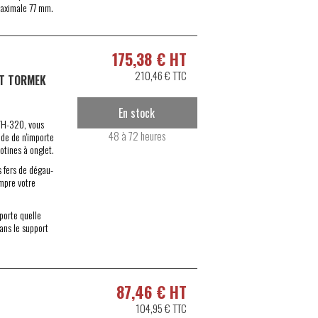
maximale 77 mm.
175,38 € HT
210,46 € TTC
OT TORMEK
En stock
SVH-320, vous
48 à 72 heures
ide de n'importe
otines à onglet.
s fers de dégau-
ompre votre
porte quelle
ans le support
87,46 € HT
104,95 € TTC