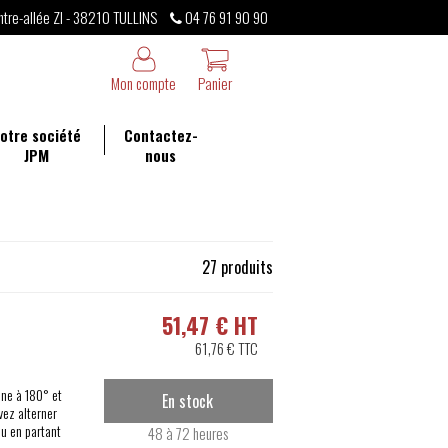
ntre-allée ZI - 38210 TULLINS
04 76 91 90 90
Mon compte
Panier
otre société
Contactez-
JPM
nous
27 produits
51,47 € HT
61,76 € TTC
ine à 180° et
En stock
vez alterner
ou en partant
48 à 72 heures