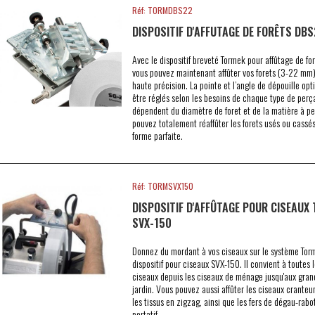
Réf: TORMDBS22
DISPOSITIF D'AFFUTAGE DE FORÊTS DB
Avec le dispositif breveté Tormek pour affûtage de fo
vous pouvez maintenant affûter vos forets (3-22 mm)
haute précision. La pointe et l’angle de dépouille op
être réglés selon les besoins de chaque type de perç
dépendent du diamètre de foret et de la matière à pe
pouvez totalement réaffûter les forets usés ou cassé
forme parfaite.
Réf: TORMSVX150
DISPOSITIF D'AFFÛTAGE POUR CISEAUX
SVX-150
Donnez du mordant à vos ciseaux sur le système Tor
dispositif pour ciseaux SVX-150. Il convient à toutes 
ciseaux depuis les ciseaux de ménage jusqu'aux gran
jardin. Vous pouvez aussi affûter les ciseaux cranteu
les tissus en zigzag, ainsi que les fers de dégau-rabo
portatif.