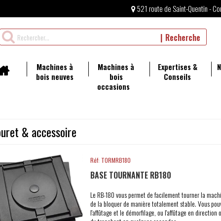
521 route de Saint-Quentin - Co
Rechercher
Recherche
un
produit
Machines à
Machines à
Expertises &
N
bois neuves
bois
Conseils
occasions
ouret & accessoire
Réf: TORMRB180
BASE TOURNANTE RB180
Le RB-180 vous permet de facilement tourner la mach
de la bloquer de manière totalement stable. Vous pou
l'affûtage et le démorfilage, ou l'affûtage en direction 