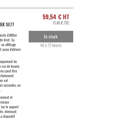
59,54 € HT
71,45 € TTC
MEK SE77
acile d'affûter
En stock
le droit. Sa
 un affûtage
48 à 72 heures
t aussi d'obtenir
eloppe­ment du
n cas de besoin,
Ceci peut être
arfaitement
ier est
ues secondes, en
.
nnement et
ciseaux
 sur le support
ule, éliminant
Le dispositif