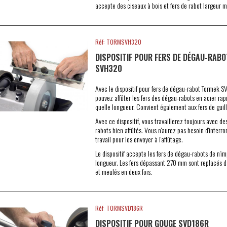
accepte des ciseaux à bois et fers de rabot largeur 
Réf: TORMSVH320
DISPOSITIF POUR FERS DE DÉGAU-RAB
SVH320
Avec le dispositif pour fers de dégau-rabot Tormek 
pouvez affûter les fers des dégau-rabots en acier rap
quelle longueur. Convient également aux fers de guill
Avec ce dispositif, vous travaillerez toujours avec de
rabots bien affûtés. Vous n'aurez pas besoin d'interr
travail pour les envoyer à l'affûtage.
Le dispositif accepte les fers de dégau-rabots de n'im
longueur. Les fers dépassant 270 mm sont replacés d
et meulés en deux fois.
Réf: TORMSVD186R
DISPOSITIF POUR GOUGE SVD186R