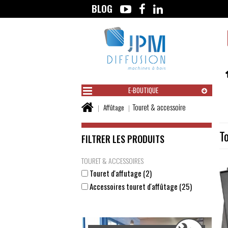
BLOG
Aller
au
contenu
E-BOUTIQUE
Vous
Touret & accessoire
Affûtage
êtes
ici :
T
FILTRER LES PRODUITS
TOURET & ACCESSOIRES
Touret d'affutage (2)
Accessoires touret d'affûtage (25)
Submit