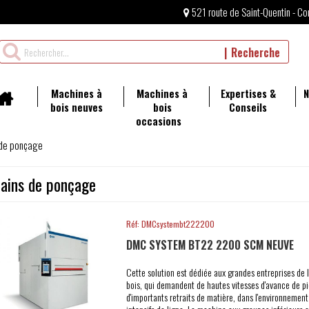
521 route de Saint-Quentin - Co
Rechercher
Recherche
un
produit
Machines à
Machines à
Expertises &
N
bois neuves
bois
Conseils
occasions
 de ponçage
rains de ponçage
Réf: DMCsystembt222200
DMC SYSTEM BT22 2200 SCM NEUVE
Cette solution est dédiée aux grandes entreprises de l
bois, qui demandent de hautes vitesses d'avance de pi
d'importants retraits de matière, dans l'environnemen