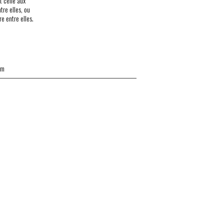
t celle aux
tre elles, ou
re entre elles.
mm