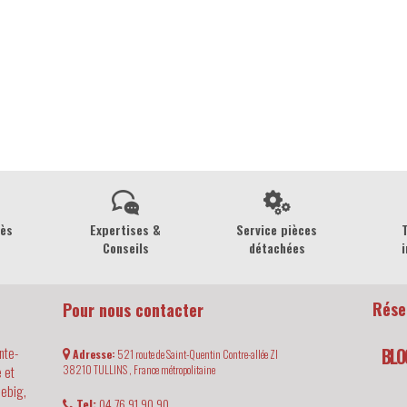
rès
Expertises &
Service pièces
Conseils
détachées
i
Rése
Pour nous contacter
nte-
BLO
Adresse:
521 route de Saint-Quentin Contre-allée ZI
 et
38210
TULLINS ,
France métropolitaine
iebig,
Tel:
04 76 91 90 90