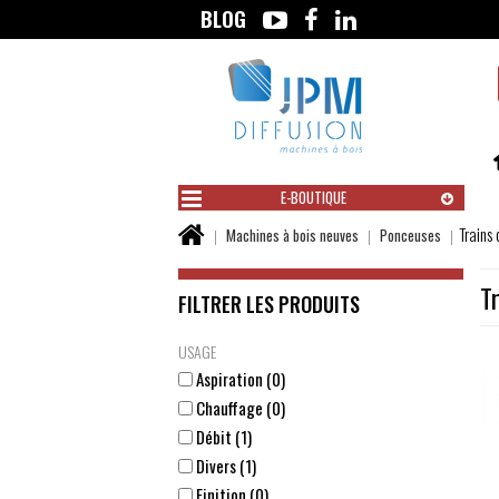
BLOG
Aller
au
contenu
E-BOUTIQUE
Vous
Trains
Machines à bois neuves
Ponceuses
êtes
ici :
T
FILTRER LES PRODUITS
USAGE
Aspiration (0)
Chauffage (0)
Débit (1)
Divers (1)
Finition (0)