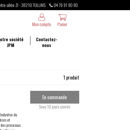
ntre-allée ZI - 38210 TULLINS
04 76 91 90 90
Mon compte
Panier
otre société
Contactez-
JPM
nous
1 produit
En commande
Sous 10 jours ouvrés
'industrie du
èces et
t des processus