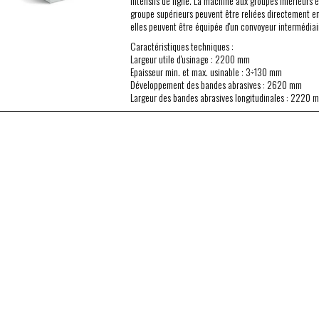
intensifs de ligne. La machine aux groupes inférieurs e
groupe supérieurs peuvent être reliées directement en
elles peuvent être équipée d'un convoyeur intermédiai
Caractéristiques techniques :
Largeur utile d'usinage : 2200 mm
Epaisseur min. et max. usinable : 3÷130 mm
Développement des bandes abrasives : 2620 mm
Largeur des bandes abrasives longitudinales : 2220 