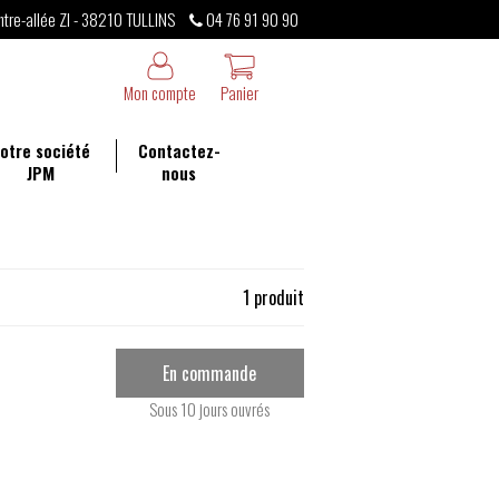
ntre-allée ZI - 38210 TULLINS
04 76 91 90 90
Mon compte
Panier
otre société
Contactez-
JPM
nous
1 produit
En commande
Sous 10 jours ouvrés