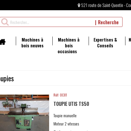
521 route de Saint-Quentin - Co
Rechercher
Recherche
un
produit
Machines à
Machines à
Expertises &
N
bois neuves
bois
Conseils
occasions
oupies
Réf: OC81
TOUPIE UTIS TS50
Toupie manuelle
Moteur 2 vitesses