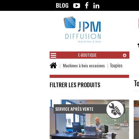
BLOG
Aller
au
contenu
E-BOUTIQUE
Vous
Toupies
Machines à bois occasions
êtes
ici :
T
FILTRER LES PRODUITS
Submit
SERVICE APRÈS VENTE