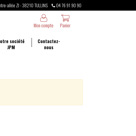
ntre-allée ZI - 38210 TULLINS
04 76 91 90 90
Mon compte
Panier
otre société
Contactez-
JPM
nous