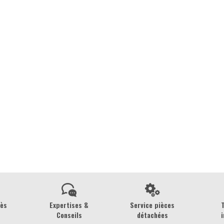
rès
Expertises &
Service pièces
Conseils
détachées
i