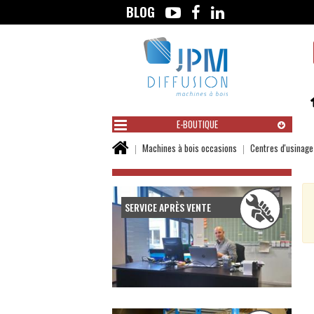
BLOG
Aller
au
contenu
E-BOUTIQUE
Vous
Machines à bois occasions
Centres d'usinage
êtes
ici :
SERVICE APRÈS VENTE