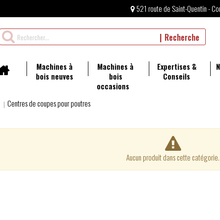
521 route de Saint-Quentin - Co
Rechercher
Recherche
un
produit
Machines à
Machines à
Expertises &
N
bois neuves
bois
Conseils
occasions
Centres de coupes pour poutres
Aucun produit dans cette catégorie.