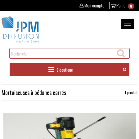
Mon compte
Panier
0
Aller
au
Bascul
contenu
la
naviga
Rechercher
un
produit
E-boutique
Mortaiseuses à bédanes carrés
1 produit