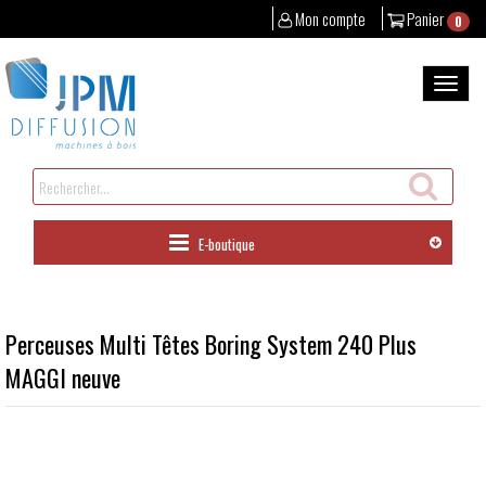
Mon compte
Panier
0
Aller
au
Bascul
contenu
la
naviga
Rechercher
un
produit
E-boutique
Perceuses Multi Têtes Boring System 240 Plus
MAGGI neuve