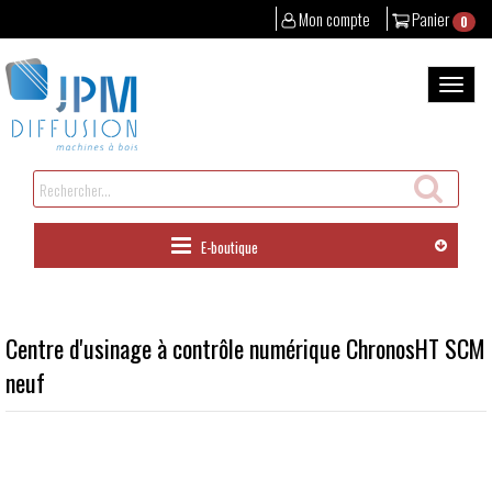
Mon compte
Panier
0
Aller
au
Bascul
contenu
la
naviga
Rechercher
un
produit
E-boutique
Centre d'usinage à contrôle numérique ChronosHT SCM
neuf