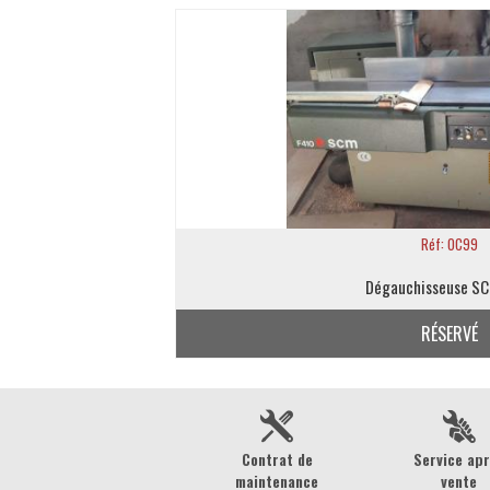
Réf: OC99
Dégauchisseuse SC
RÉSERVÉ
Contrat de
Service ap
maintenance
vente