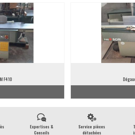
M F410
Dégau
rès
Expertises &
Service pièces
Conseils
détachées
i