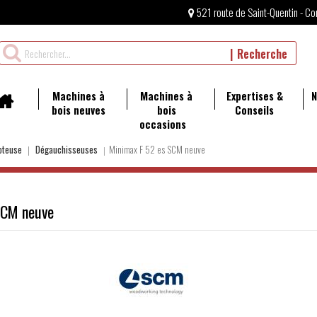
521 route de Saint-Quentin - Co
Rechercher
Recherche
un
produit
Machines à
Machines à
Expertises &
N
bois neuves
bois
Conseils
occasions
oteuse
Dégauchisseuses
Minimax F 52 es SCM neuve
SCM neuve