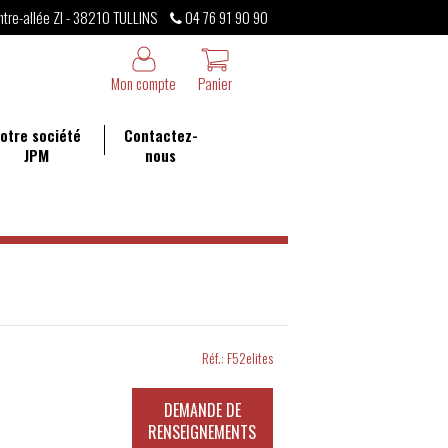
ntre-allée ZI - 38210 TULLINS
04 76 91 90 90
Mon compte
Panier
otre société
Contactez-
JPM
nous
Réf.:
F52elites
DEMANDE DE
RENSEIGNEMENTS