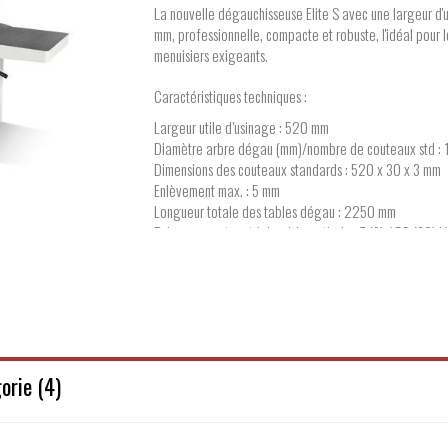
La nouvelle dégauchisseuse Elite S avec une largeur d
mm, professionnelle, compacte et robuste, l'idéal pour le
menuisiers exigeants.
Caractéristiques techniques :
Largeur utile d’usinage : 520 mm
Diamètre arbre dégau (mm)/nombre de couteaux std : 
Dimensions des couteaux standards : 520 x 30 x 3 mm
Enlèvement max. : 5 mm
Longueur totale des tables dégau : 2250 mm
Puissance moteur triphasé à partir de : 7 (9) / 50 (60)
Fabricant : SCM
orie (4)