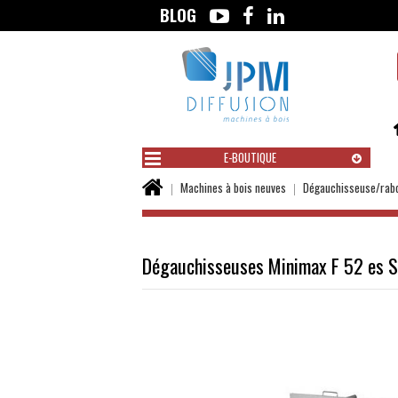
BLOG
Aller
au
contenu
E-BOUTIQUE
Vous
Machines à bois neuves
Dégauchisseuse/rab
êtes
ici :
Dégauchisseuses Minimax F 52 es 