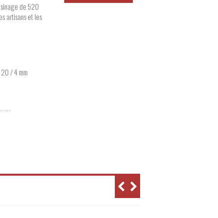
'usinage de 520
s artisans et les
120 / 4 mm
 kW/Hz