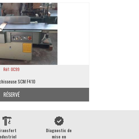
Réf: OC99
chisseuse SCM F410
RÉSERVÉ
Transfert
Diagnostic de
ndustriel
mise en