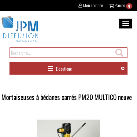
Mon compte
Panier
0
Aller
au
Bascul
contenu
la
naviga
Rechercher
un
produit
E-boutique
Mortaiseuses à bédanes carrés PM20 MULTICO neuve