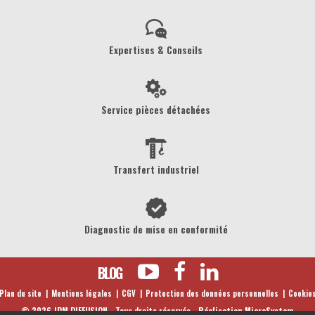
Expertises & Conseils
Service pièces détachées
Transfert industriel
Diagnostic de mise en conformité
BLOG
Plan du site
Mentions légales
CGV
Protection des données personnelles
Cookie
©
2026
JPM DIFFUSION - Tous droits réservés -
Réalisation MicroSystem