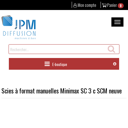
Mon compte
Panier
0
Aller
au
Bascul
contenu
la
naviga
Rechercher
un
produit
E-boutique
Scies à format manuelles Minimax SC 3 c SCM neuve