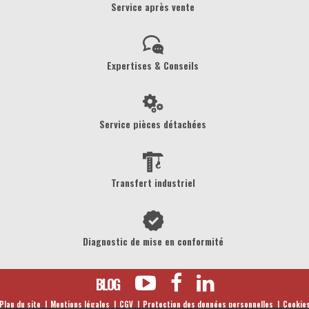
Service après vente
Expertises & Conseils
Service pièces détachées
Transfert industriel
Diagnostic de mise en conformité
BLOG
Plan du site
Mentions légales
CGV
Protection des données personnelles
Cookie