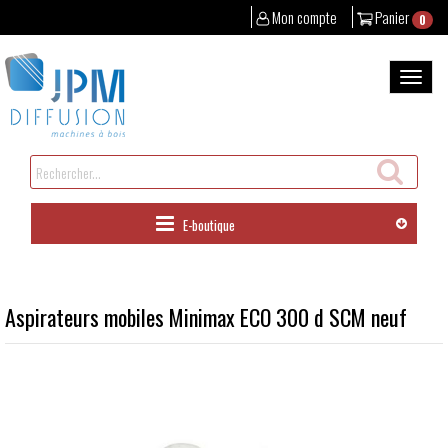
Mon compte
Panier
0
Aller
au
Bascul
contenu
la
naviga
Rechercher
un
produit
E-boutique
Aspirateurs mobiles Minimax ECO 300 d SCM neuf