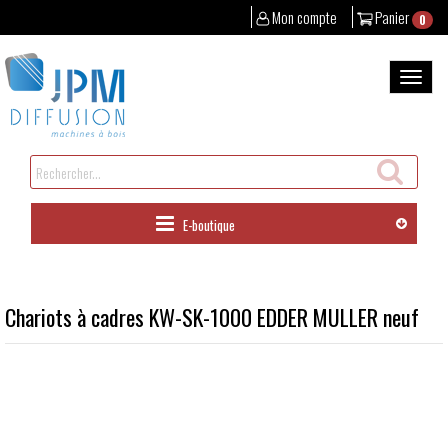
Mon compte
Panier
0
Aller
au
Bascul
contenu
la
naviga
Rechercher
un
produit
E-boutique
Chariots à cadres KW-SK-1000 EDDER MULLER neuf