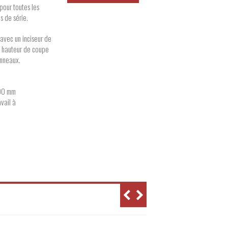
pour toutes les
s de série.
avec un inciseur de
a hauteur de coupe
anneaux.
400 mm
vail à
70 mm
0) Hz