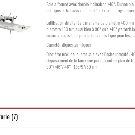
Scie à format avec double inclinaison ±46°. Disponible 
entreprises. Inclinaison et montée de lame programmée
L'utilisation simultanée d'une lame de diamètre 400 mm 
diamètre 160 mm aussi bien à 90° qu'à ±46° garantit l
maximale aussi bien pour la bois massif que pour les p
Caractéristiques techniques :
Diamètre max. de la lame scie avec l'inciseur monté : 
Dépassement de la lame scie par rapport au plan de tra
90°/+46°/-46° : 136/97/60 mm
Largeur de coupe par rapport au guide parallèle : 12
Capacité d'équarrissage : 2600 ÷ 3200 x 3200 mm
Puissance moteur triphasé à partir de : 7 (8) kW - 50 (6
Fabricant : SCM
orie (7)