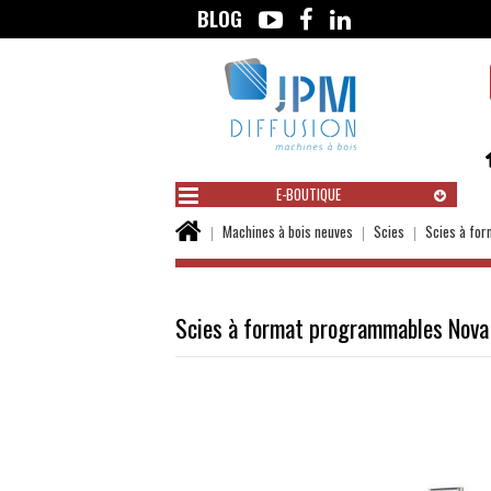
BLOG
Aller
au
contenu
E-BOUTIQUE
Vous
Machines à bois neuves
Scies
Scies à fo
êtes
ici :
Scies à format programmables Nova