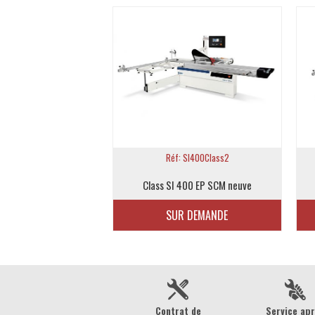
 SI400Nova2
Réf: SI400Class2
400 EP SCM neuve
Class SI 400 EP SCM neuve
 DEMANDE
SUR DEMANDE
Contrat de
Service ap