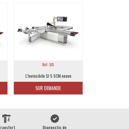
Réf: SI5
Réf: SI
L'Invincibile SI 5 SCM neuve
L'Invincibile SI 
SUR DEMANDE
SUR DEMA
Transfert
Diagnostic de