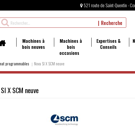
521 route de Saint-Quentin - Co
Rechercher
Recherche
un
produit
Machines à
Machines à
Expertises &
N
bois neuves
bois
Conseils
occasions
rmat programmables
Nova SI X SCM neuve
 SI X SCM neuve