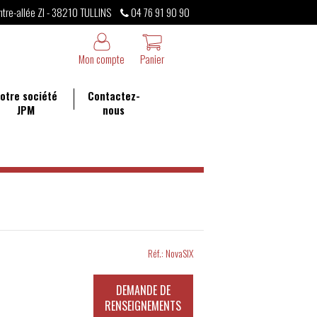
ntre-allée ZI - 38210 TULLINS
04 76 91 90 90
Mon compte
Panier
otre société
Contactez-
JPM
nous
Réf.:
NovaSIX
DEMANDE DE
RENSEIGNEMENTS