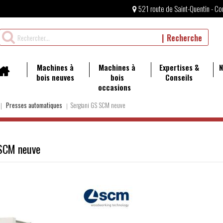
521 route de Saint-Quentin - Co
Rechercher
Recherche
un
produit
Machines à
Machines à
Expertises &
N
bois neuves
bois
Conseils
occasions
Presses automatiques
Sergiani GS SCM neuve
 SCM neuve