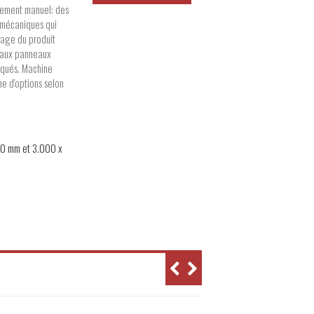
gement manuel: des
 mécaniques qui
lage du produit
s aux panneaux
aqués. Machine
e d'options selon
300 mm et 3.000 x
1.300
 1.300 mm
 1.300 mm
ctrique
 Réchauffeur