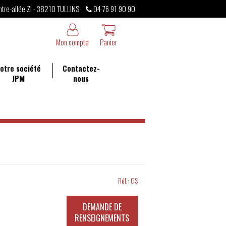
ntre-allée ZI - 38210 TULLINS
04 76 91 90 90
Mon compte
Panier
otre société
Contactez-
JPM
nous
Réf.:
GS
DEMANDE DE
RENSEIGNEMENTS