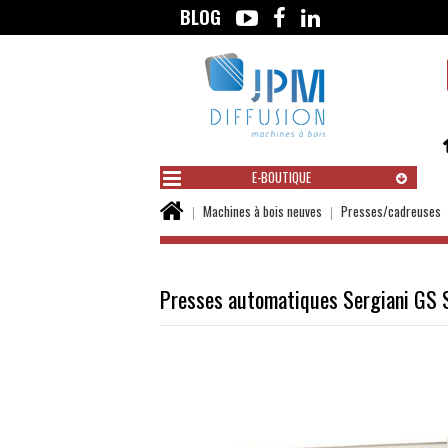
BLOG
Aller
au
contenu
E-BOUTIQUE
Vous
Machines à bois neuves
Presses/cadreuses
êtes
ici :
Presses automatiques Sergiani GS