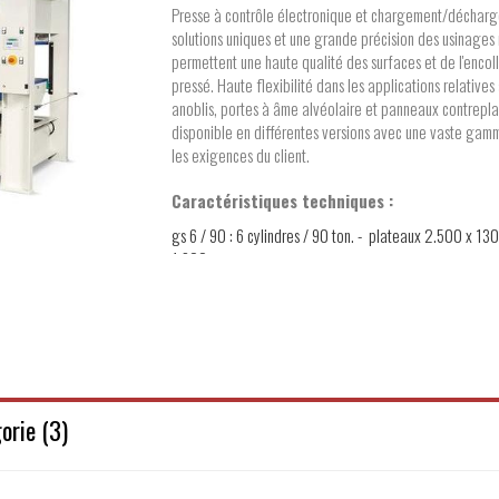
Presse à contrôle électronique et chargement/déchar
solutions uniques et une grande précision des usinages
permettent une haute qualité des surfaces et de l'encol
pressé. Haute flexibilité dans les applications relative
anoblis, portes à âme alvéolaire et panneaux contrepl
disponible en différentes versions avec une vaste gamm
les exigences du client.
Caractéristiques techniques :
gs 6 / 90 : 6 cylindres / 90 ton. - plateaux 2.500 x 1
1.300 mm
gs 6 / 120 : 6 cylindres / 120 ton. - plateaux 3.000 x 
mm
gs 8 / 120 : 8 cylindres / 120 ton. - plateaux 3.500 x
gs 8 / 160 : 8 cylindres / 160 ton. - plateaux 3.500 x
Type de plateaux : PA Assemblé - PM Solide - PE Ele
Système de chauffe : BA Chauffe-eau électrique - BO
orie (3)
d'huile électrique - PE Plateaux électriques
Fabricant : SCM