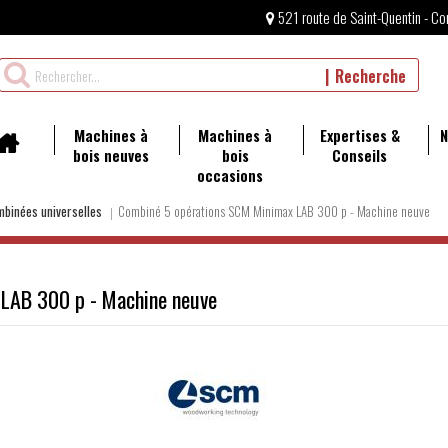
521 route de Saint-Quentin - Co
Rechercher
Recherche
un
produit
Machines à
Machines à
Expertises &
N
bois neuves
bois
Conseils
occasions
binées universelles
Combiné 5 opérations SCM Minimax LAB 300 p - Machine neuve
LAB 300 p - Machine neuve