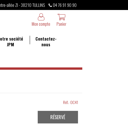
ntre-allée ZI - 38210 TULLINS
04 76 91 90 90
Mon compte
Panier
otre société
Contactez-
JPM
nous
Réf.:
OC41
RÉSERVÉ