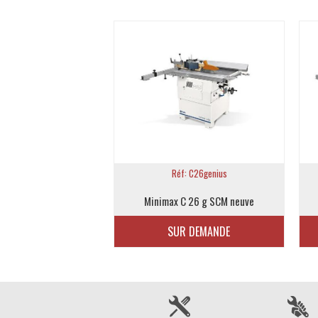
 LAB300plus
Réf: C26genius
B 300 p SCM neuve
Minimax C 26 g SCM neuve
 DEMANDE
SUR DEMANDE