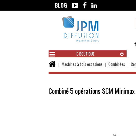
BLOG
Aller
au
contenu
E-BOUTIQUE
Vous
Machines à bois occasions
Combinées
Com
êtes
ici :
Combiné 5 opérations SCM Minimax 