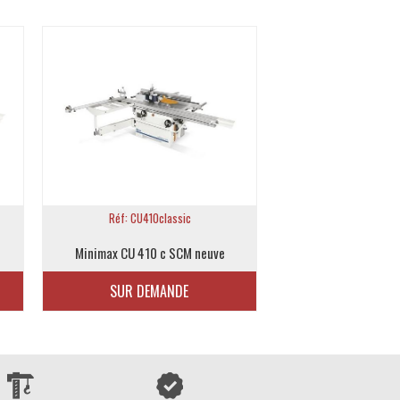
Réf: CU410classic
Réf: CU410e
Minimax CU 410 c SCM neuve
Minimax CU 410 e
SUR DEMANDE
SUR DEMA