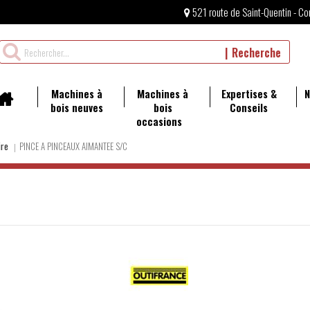
521 route de Saint-Quentin - Co
Rechercher
Recherche
un
produit
Machines à
Machines à
Expertises &
N
bois neuves
bois
Conseils
occasions
ire
PINCE A PINCEAUX AIMANTEE S/C