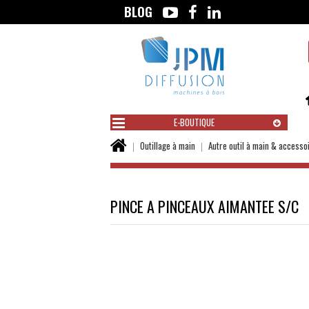
BLOG
Aller
au
contenu
E-BOUTIQUE
Vous
Outillage à main
Autre outil à main & accesso
êtes
ici :
PINCE A PINCEAUX AIMANTEE S/C