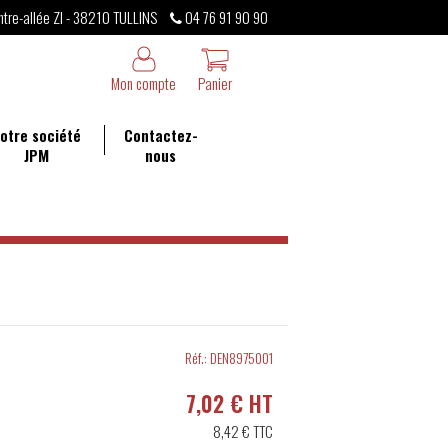
ntre-allée ZI - 38210 TULLINS
04 76 91 90 90
Mon compte
Panier
otre société
Contactez-
JPM
nous
Réf.:
DEN8975001
7,02 € HT
8,42 €
TTC