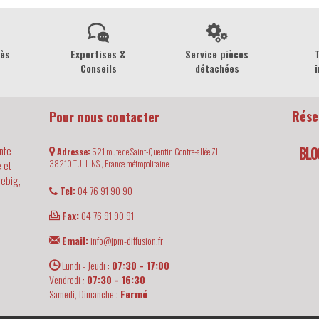
rès
Expertises &
Service pièces
Conseils
détachées
i
Rése
Pour nous contacter
nte-
BLO
Adresse:
521 route de Saint-Quentin Contre-allée ZI
 et
38210
TULLINS ,
France métropolitaine
iebig,
Tel:
04 76 91 90 90
Fax:
04 76 91 90 91
Email:
info@jpm-diffusion.fr
Lundi - Jeudi :
07:30 - 17:00
Vendredi :
07:30 - 16:30
Samedi, Dimanche :
Fermé