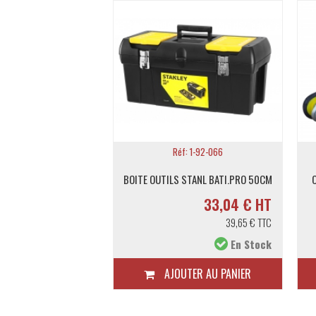
f: 1030010
Réf: 1-92-066
IFR.BI-MATIERE 3X75
BOITE OUTILS STANL BATI.PRO 50CM
C
2,51 € HT
33,04 € HT
3,01 € TTC
39,65 € TTC
En Stock
En Stock
TER AU PANIER
AJOUTER AU PANIER