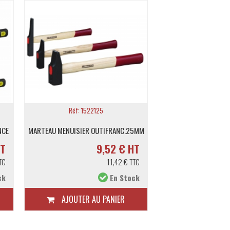
Réf: 1522125
Réf: DEN89
NCE
MARTEAU MENUISIER OUTIFRANC.25MM
PINCE A PINCEAUX 
HT
9,52 € HT
TC
11,42 € TTC
ck
En Stock
AJOUTER AU PANIER
AJOUTER A