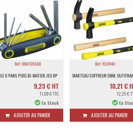
Réf: DEN7135500
Réf: 1520140
LE 6 PANS POIG.BI-MATIER.JEU 8P
MARTEAU COFFREUR EMM. OUTIFRA
9,23 € HT
10,21 € 
11,08 € TTC
12,25 € T
En Stock
En Sto
AJOUTER AU PANIER
AJOUTER AU PANIER