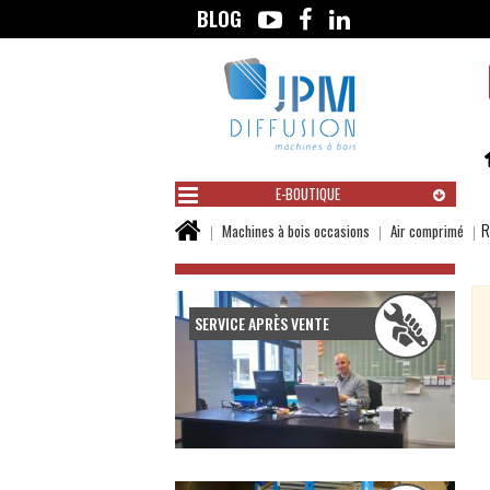
BLOG
Aller
au
contenu
E-BOUTIQUE
Vous
R
Machines à bois occasions
Air comprimé
êtes
ici :
SERVICE APRÈS VENTE