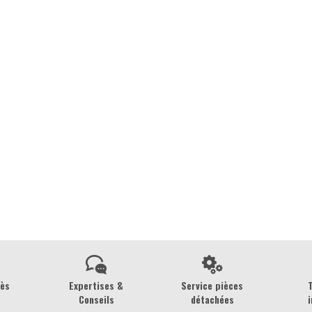
rès
Expertises &
Service pièces
Conseils
détachées
i