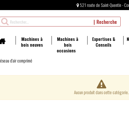
521 route de Saint-Quentin - Co
Rechercher
Recherche
un
produit
Machines à
Machines à
Expertises &
N
bois neuves
bois
Conseils
occasions
éseau d'air comprimé
Aucun produit dans cette catégorie.