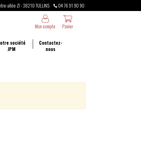
ntre-allée ZI - 38210 TULLINS
04 76 91 90 90
Mon compte
Panier
otre société
Contactez-
JPM
nous