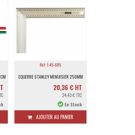
Réf: 1-45-685
Réf: 2630
0CM
EQUERRE STANLEY MENUISIER 250MM
FAUSSE EQUERRE MEN
HT
20,36 € HT
2
TC
24,43 € TTC
ck
En Stock
AJOUTER AU PANIER
AJOUTER A