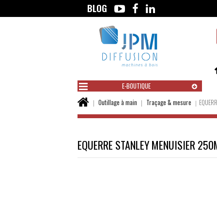
BLOG
Aller
au
contenu
E-BOUTIQUE
Vous
Outillage à main
Traçage & mesure
EQUERR
êtes
ici :
EQUERRE STANLEY MENUISIER 25