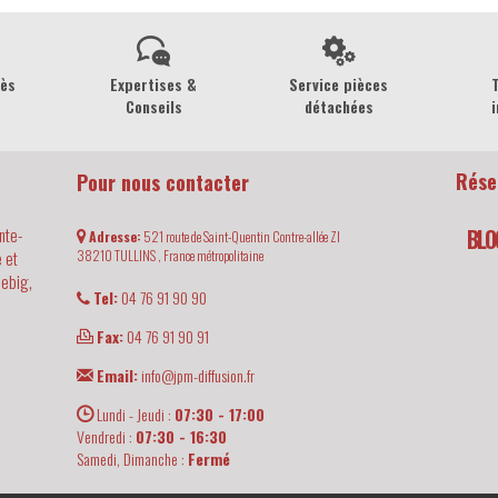
rès
Expertises &
Service pièces
Conseils
détachées
i
Rése
Pour nous contacter
nte-
BLO
Adresse:
521 route de Saint-Quentin Contre-allée ZI
 et
38210
TULLINS ,
France métropolitaine
iebig,
Tel:
04 76 91 90 90
Fax:
04 76 91 90 91
Email:
info@jpm-diffusion.fr
Lundi - Jeudi :
07:30 - 17:00
Vendredi :
07:30 - 16:30
Samedi, Dimanche :
Fermé