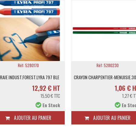
Réf: 5280170
Réf: 5280230
RAIE INDUST.FOREST.LYRA 797 BLE
CRAYON CHARPENTIER-MENUISIE.3
12,92 € HT
1,06 € 
15,50 € TTC
1,27 € T
En Stock
En Sto
AJOUTER AU PANIER
AJOUTER AU PANIER