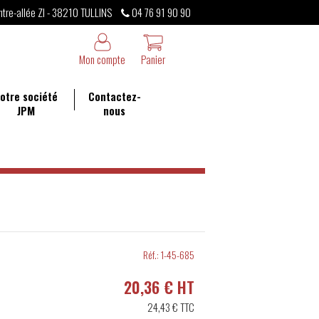
ntre-allée ZI - 38210 TULLINS
04 76 91 90 90
Mon compte
Panier
otre société
Contactez-
JPM
nous
Réf.:
1-45-685
20,36 € HT
24,43 €
TTC