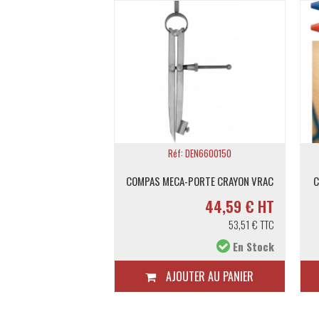
f: 1-33-238
Réf: DEN6600150
OWERLOCK PLAST.3M V
COMPAS MECA-PORTE CRAYON VRAC
C
14,40 € HT
44,59 € HT
17,28 € TTC
53,51 € TTC
En Stock
En Stock
TER AU PANIER
AJOUTER AU PANIER