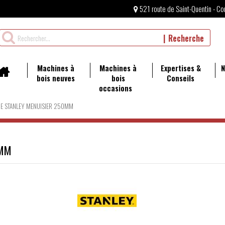
521 route de Saint-Quentin - Co
Rechercher
Recherche
un
produit
Machines à
Machines à
Expertises &
N
bois neuves
bois
Conseils
occasions
E STANLEY MENUISIER 250MM
0MM