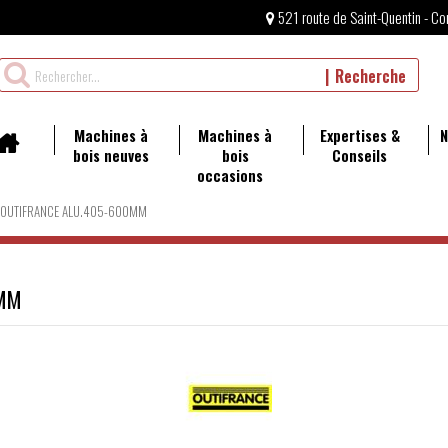
521 route de Saint-Quentin - Co
Rechercher
Recherche
un
produit
Machines à
Machines à
Expertises &
N
bois neuves
bois
Conseils
occasions
 OUTIFRANCE ALU.405-600MM
0MM