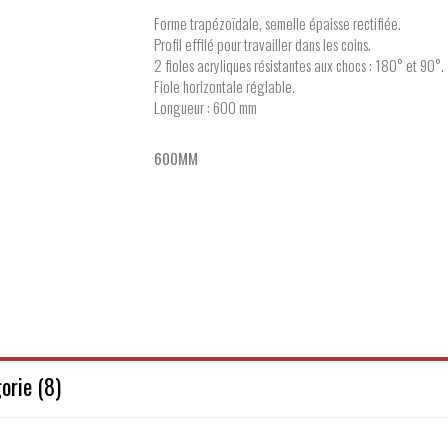
Forme trapézoïdale, semelle épaisse rectifiée.
Profil effilé pour travailler dans les coins.
2 fioles acryliques résistantes aux chocs : 180° et 90°.
Fiole horizontale réglable.
Longueur : 600 mm
600MM
orie (8)