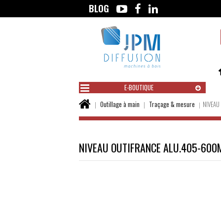
BLOG
Aller
au
contenu
E-BOUTIQUE
Vous
Outillage à main
Traçage & mesure
NIVEAU
êtes
ici :
NIVEAU OUTIFRANCE ALU.405-60