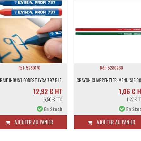
Réf: 5280170
Réf: 5280230
RAIE INDUST.FOREST.LYRA 797 BLE
CRAYON CHARPENTIER-MENUISIE.3
12,92 € HT
1,06 € 
15,50 € TTC
1,27 € T
En Stock
En Sto
AJOUTER AU PANIER
AJOUTER AU PANIER