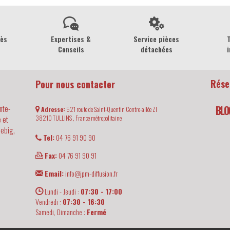
rès
Expertises &
Service pièces
Conseils
détachées
i
Rése
Pour nous contacter
nte-
BLO
Adresse:
521 route de Saint-Quentin Contre-allée ZI
 et
38210
TULLINS ,
France métropolitaine
iebig,
Tel:
04 76 91 90 90
Fax:
04 76 91 90 91
Email:
info@jpm-diffusion.fr
Lundi - Jeudi :
07:30 - 17:00
Vendredi :
07:30 - 16:30
Samedi, Dimanche :
Fermé