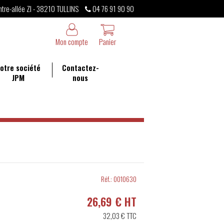
ntre-allée ZI - 38210 TULLINS
04 76 91 90 90
Mon compte
Panier
otre société
Contactez-
JPM
nous
Réf.:
0010630
26,69 € HT
32,03 €
TTC