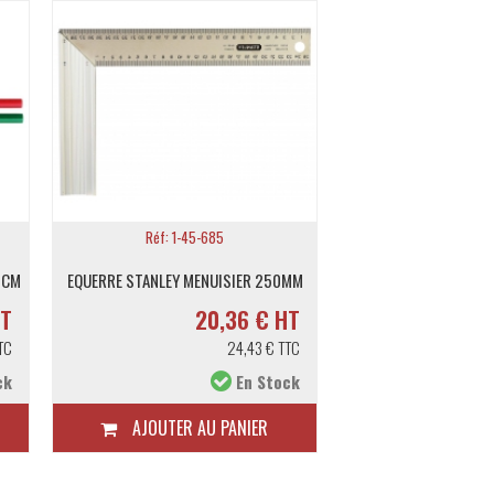
Réf: 1-45-685
Réf: 2630
0CM
EQUERRE STANLEY MENUISIER 250MM
FAUSSE EQUERRE MEN
HT
20,36 € HT
2
TC
24,43 € TTC
ck
En Stock
AJOUTER AU PANIER
AJOUTER A