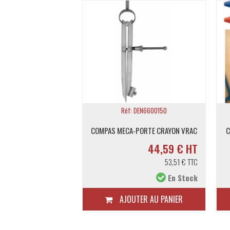
f: 1-33-238
Réf: DEN6600150
OWERLOCK PLAST.3M V
COMPAS MECA-PORTE CRAYON VRAC
C
14,40 € HT
44,59 € HT
17,28 € TTC
53,51 € TTC
En Stock
En Stock
TER AU PANIER
AJOUTER AU PANIER