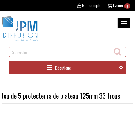
Mon compte
Panier
0
Aller
au
Bascul
contenu
la
naviga
Rechercher
un
produit
E-boutique
Jeu de 5 protecteurs de plateau 125mm 33 trous