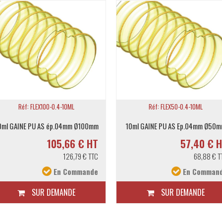
Réf: FLEX100-0.4-10ML
Réf: FLEX50-0.4-10ML
0ml GAINE PU AS ép.04mm Ø100mm
10ml GAINE PU AS Ep.04mm Ø50
105,66 € HT
57,40 € 
126,79 € TTC
68,88 € T
En Commande
En Comman
SUR DEMANDE
SUR DEMANDE