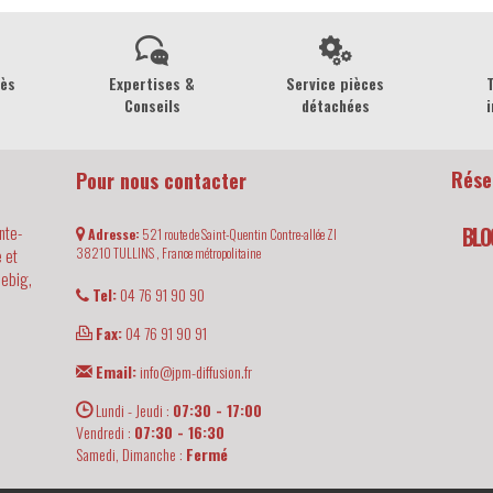
rès
Expertises &
Service pièces
Conseils
détachées
i
Rése
Pour nous contacter
nte-
BLO
Adresse:
521 route de Saint-Quentin Contre-allée ZI
 et
38210
TULLINS ,
France métropolitaine
iebig,
Tel:
04 76 91 90 90
Fax:
04 76 91 90 91
Email:
info@jpm-diffusion.fr
Lundi - Jeudi :
07:30 - 17:00
Vendredi :
07:30 - 16:30
Samedi, Dimanche :
Fermé