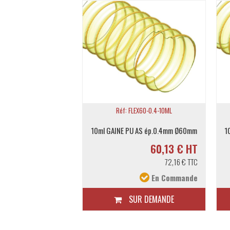
 FLEX200-0.4
Réf: FLEX60-0.4-10ML
GAINE PU AS Diam.200mm ép. 0.4mm (au ml/maxi 10ml)
10ml GAINE PU AS ép.0.4mm Ø60mm
1
18,00 € HT
60,13 € HT
21,60 € TTC
72,16 € TTC
En Commande
En Commande
UR DEMANDE
SUR DEMANDE