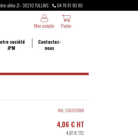
ntre-allée ZI - 38210 TULLINS
04 76 91 90 90
Mon compte
Panier
otre société
Contactez-
JPM
nous
Réf.:
COLFLEX180
4,06 € HT
4,87 €
TTC