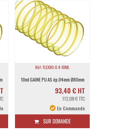
Réf: FLEX80-0.4-10ML
Réf: FLEX140-0
mm
10ml GAINE PU AS ép.04mm Ø80mm
10ml GAINE PU AS Ø
HT
93,40 € HT
1
TC
112,08 € TTC
de
En Commande
E
SUR DEMANDE
SUR DE