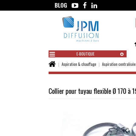
BLOG
Aller
au
contenu
E-BOUTIQUE
Vous
Aspiration & chauffage
Aspiration centralisée
êtes
ici :
Collier pour tuyau flexible Ø 170 à