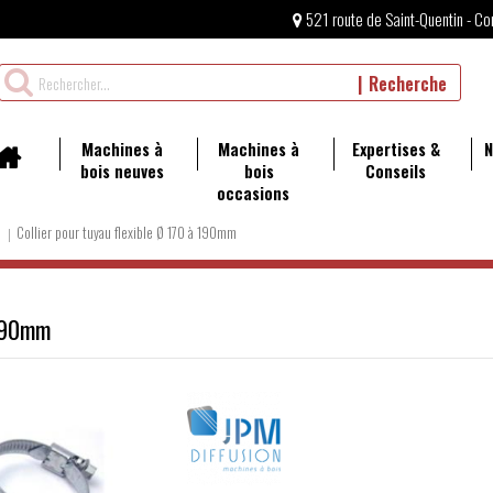
521 route de Saint-Quentin - Co
Rechercher
Recherche
un
produit
Machines à
Machines à
Expertises &
N
bois neuves
bois
Conseils
occasions
Collier pour tuyau flexible Ø 170 à 190mm
 190mm