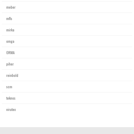
meber
mfls
mirka
omga
ORMA
piher
reinbold
scm
teknos
virutex