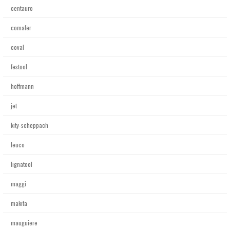
centauro
comafer
coval
festool
hoffmann
jet
kity-scheppach
leuco
lignatool
maggi
makita
mauguiere