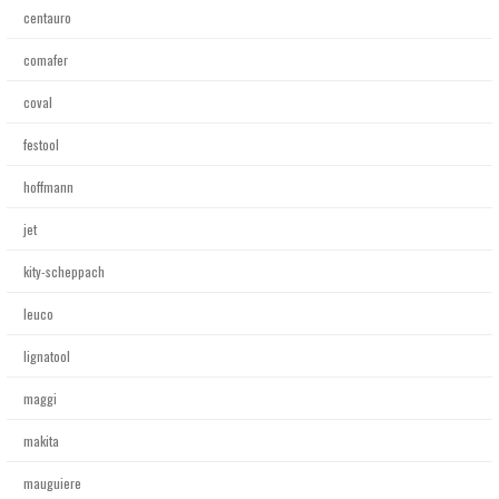
centauro
comafer
coval
festool
hoffmann
jet
kity-scheppach
leuco
lignatool
maggi
makita
mauguiere