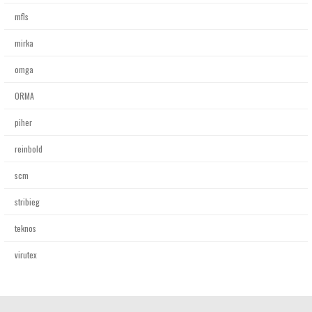
mfls
mirka
omga
ORMA
piher
reinbold
scm
stribieg
teknos
virutex