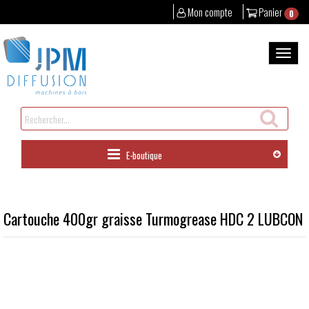
Mon compte
Panier
0
Aller
au
Bascul
contenu
la
naviga
Rechercher
un
produit
E-boutique
Cartouche 400gr graisse Turmogrease HDC 2 LUBCON