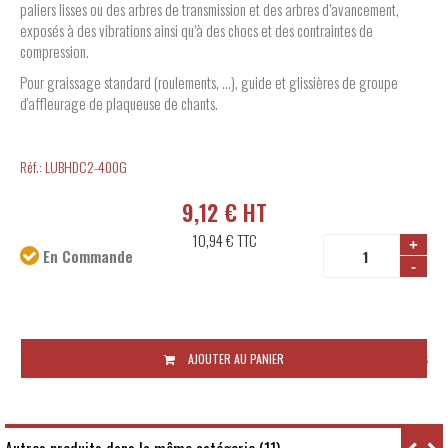
paliers lisses ou des arbres de transmission et des arbres d’avancement,
exposés à des vibrations ainsi qu’à des chocs et des contraintes de
compression.
Pour graissage standard (roulements, …), guide et glissières de groupe
d'affleurage de plaqueuse de chants.
Réf.:
LUBHDC2-400G
9,12 € HT
10,94 €
TTC
+
En Commande
-
Disponibilité:
Sous 10 jours ouvrés
AJOUTER AU PANIER