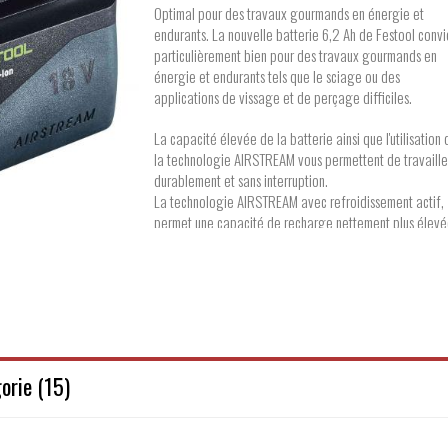
Optimal pour des travaux gourmands en énergie et
endurants. La nouvelle batterie 6,2 Ah de Festool convi
particulièrement bien pour des travaux gourmands en
énergie et endurants tels que le sciage ou des
applications de vissage et de perçage difficiles.
La capacité élevée de la batterie ainsi que l'utilisation 
la technologie AIRSTREAM vous permettent de travaille
durablement et sans interruption.
La technologie AIRSTREAM avec refroidissement actif,
permet une capacité de recharge nettement plus élevé
et garantit donc une réutilisation plus rapide de la
batterie.
Affichage du niveau de charge pour afficher rapideme
l'autonomie restante disponible.
Cadre en caoutchouc intégré pour protéger la pièce et
batterie ainsi que pour un support sûr de la machine m
sur des surfaces inclinées et des toits Idéal pour des
orie (15)
machines avec une puissance nécessaire élevée sur de
longues durées d'utilisation avec fonction AIRSTREAM
batterie de rechange Lithium-Ion (Li-Ion) pour tous les