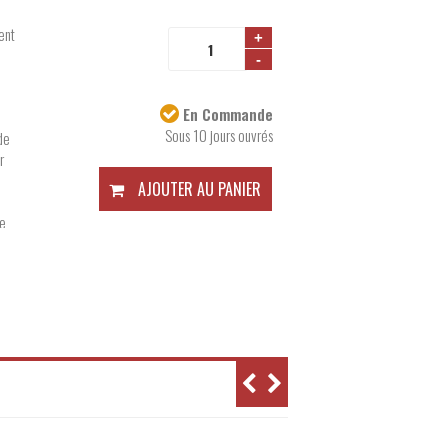
ent
+
-
Disponibilité:
En Commande
Sous 10 jours ouvrés
de
r
AJOUTER AU PANIER
e
nt
 la
ême