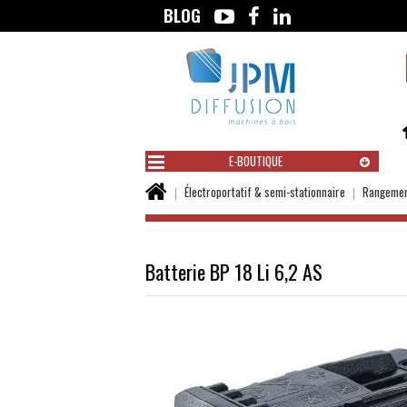
BLOG
Aller
au
contenu
E-BOUTIQUE
Vous
Électroportatif & semi-stationnaire
Rangement
êtes
ici :
Batterie BP 18 Li 6,2 AS