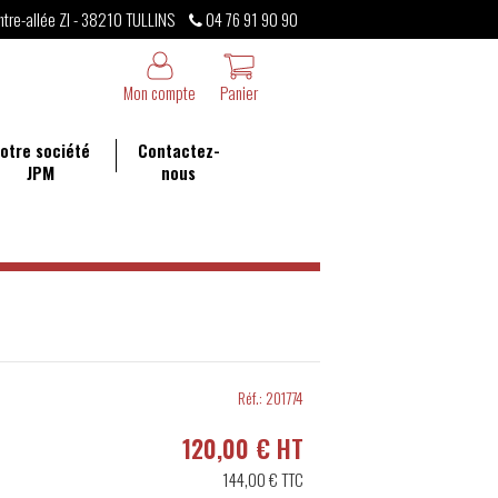
ntre-allée ZI - 38210 TULLINS
04 76 91 90 90
Mon compte
Panier
otre société
Contactez-
JPM
nous
Réf.:
201774
120,00 € HT
144,00 €
TTC