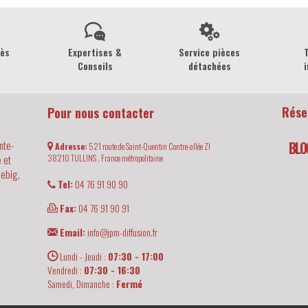
rès
Expertises &
Service pièces
Conseils
détachées
i
Rése
Pour nous contacter
nte-
BLO
Adresse:
521 route de Saint-Quentin Contre-allée ZI
 et
38210
TULLINS ,
France métropolitaine
iebig,
Tel:
04 76 91 90 90
Fax:
04 76 91 90 91
Email:
info@jpm-diffusion.fr
Lundi - Jeudi :
07:30 - 17:00
Vendredi :
07:30 - 16:30
Samedi, Dimanche :
Fermé