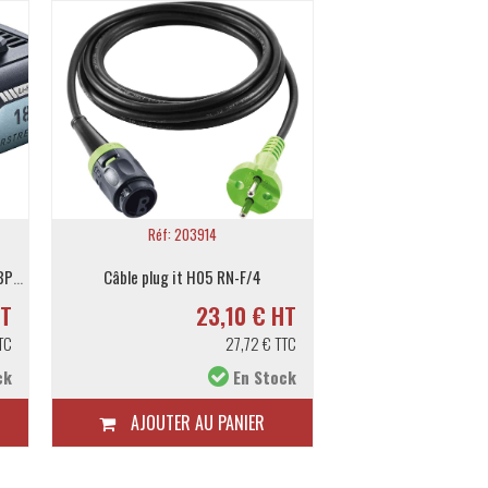
TSC
Réf: 203914
Réf: FES20
Batterie FESTOOL haute puissance BP 18 Li 4,0 HPC-ASI
Câble plug it H05 RN-F/4
Câble plug it H0
HT
23,10 € HT
2
TC
27,72 € TTC
ck
En Stock
AJOUTER AU PANIER
AJOUTER A