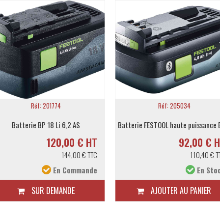
outils sans fil 18 V Festool (sauf CXS, TXS, ETSC 125, R
400, DTSC 400)
Tension : 18V
Capacité : 6.2Ah
Poids : 0,7 kg
Réf: 201774
Réf: 205034
Batterie BP 18 Li 6,2 AS
120,00 € HT
92,00 € 
144,00 € TTC
110,40 € T
En Commande
En Sto
SUR DEMANDE
AJOUTER AU PANIER