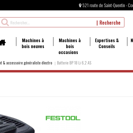
521 route de Saint-Quentin - Co
Rechercher
Recherche
un
produit
Machines à
Machines à
Expertises &
N
bois neuves
bois
Conseils
occasions
 & accessoire généraliste électro
Batterie BP 18 Li 6,2 AS