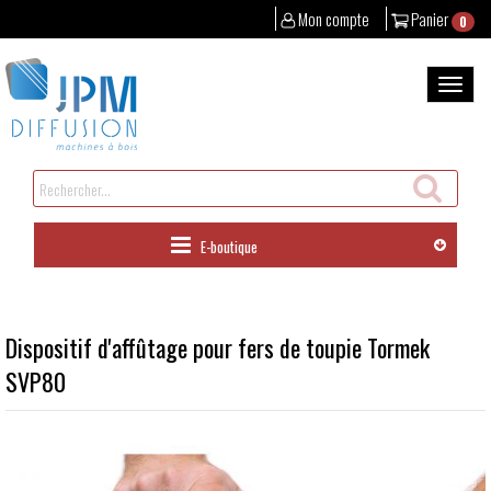
Mon compte
Panier
0
Aller
au
Bascul
contenu
la
naviga
Rechercher
un
produit
E-boutique
Dispositif d'affûtage pour fers de toupie Tormek
SVP80