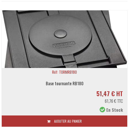
Réf: TORMSVP80
Dispositif d'affûtage pour fers de toupie Tormek SVP80
173,59 € HT
208,31 € TTC
En Stock
AJOUTER AU PANIER