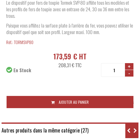
Le dispositif pour fers de toupie Tormek SVP-80 affûte tous les modèles et
les profils de fers de toupie avec un entraxe de 24, 30 ou 36 mm entre les
trous.
Puisque vous affûtez la surface plate à l'arrière du fer, vous pouvez utiliser le
dispositif quel que soit son profil. Largeur maxi. 100 mm.
Réf.:
TORMSVP80
173,59 € HT
208,31 €
TTC
+
En Stock
-
Disponibilité:
48 à 72 heures
AJOUTER AU PANIER
Autres produits dans la même catégorie (27)