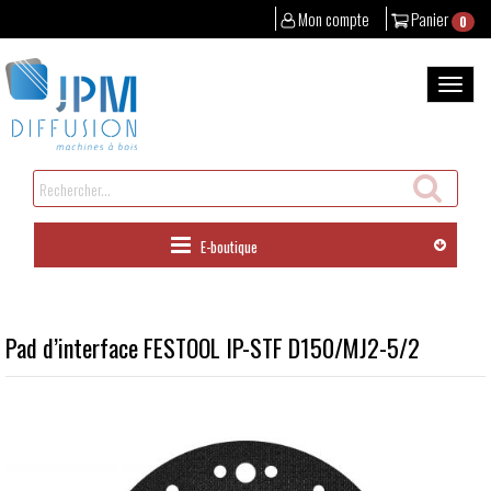
Mon compte
Panier
0
Aller
au
Bascul
contenu
la
naviga
Rechercher
un
produit
E-boutique
Pad d’interface FESTOOL IP-STF D150/MJ2-5/2