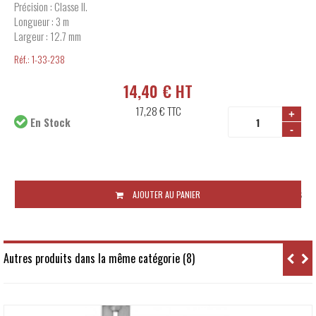
Précision : Classe II.
Longueur : 3 m
Largeur : 12.7 mm
Réf.:
1-33-238
14,40 € HT
17,28 €
TTC
+
En Stock
-
Disponibilité:
48 à 72 heures
AJOUTER AU PANIER
Autres produits dans la même catégorie (8)