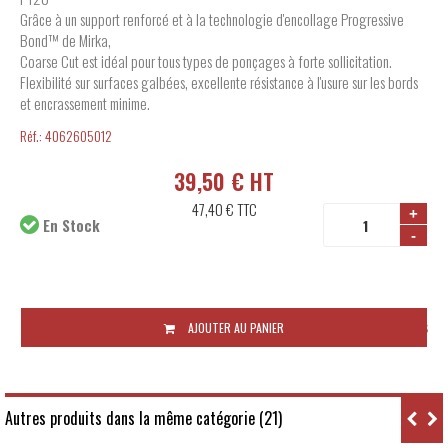
Grâce à un support renforcé et à la technologie d'encollage Progressive
Bond™ de Mirka,
Coarse Cut est idéal pour tous types de ponçages à forte sollicitation.
Flexibilité sur surfaces galbées, excellente résistance à l'usure sur les bords
et encrassement minime.
Réf.:
4062605012
39,50 € HT
47,40 €
TTC
+
En Stock
-
Disponibilité:
48 à 72 heures
AJOUTER AU PANIER
Autres produits dans la même catégorie (21)