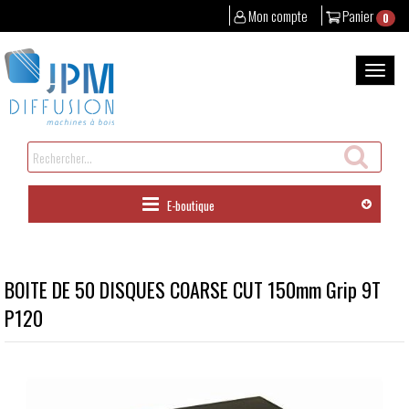
Mon compte
Panier
0
Aller
au
Bascul
contenu
la
naviga
Rechercher
un
produit
E-boutique
BOITE DE 50 DISQUES COARSE CUT 150mm Grip 9T
P120