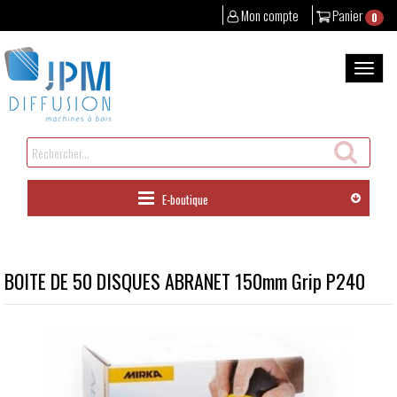
Mon compte
Panier
0
Aller
au
Bascul
contenu
la
naviga
Rechercher
un
produit
E-boutique
BOITE DE 50 DISQUES ABRANET 150mm Grip P240