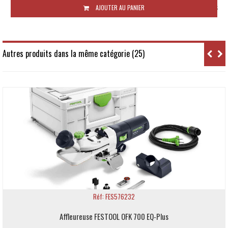
Sous 10 jours ouvrés
AJOUTER AU PANIER
Autres produits dans la même catégorie (25)
: FES576232
R
STOOL OFK 700 EQ-Plus
Affleureuse modula