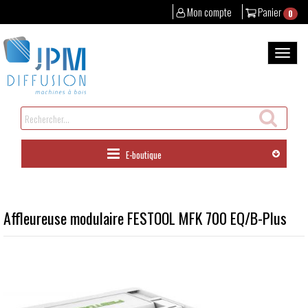
Mon compte
Panier
0
Aller
au
Bascul
contenu
la
naviga
Rechercher
un
produit
E-boutique
Affleureuse modulaire FESTOOL MFK 700 EQ/B-Plus