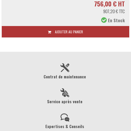
756,00 € HT
907,20 € TTC
En Stock
UTER AU PANIER
Contrat de maintenance
Service après vente
Expertises & Conseils