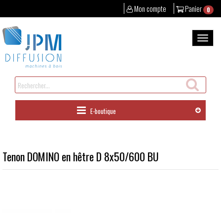
Mon compte
Panier
0
Aller
au
Bascul
contenu
la
naviga
Rechercher
un
produit
E-boutique
Tenon DOMINO en hêtre D 8x50/600 BU