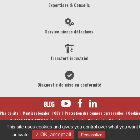
Expertises & Conseils
Service pièces détachées
Transfert industriel
Diagnostic de mise en conformité
BLOG
Plan du site
Mentions légales
CGV
Protection des données personnelles
Cookie
©
2026
JPM DIFFUSION - Tous droits réservés -
Réalisation MicroSystem
This site uses cookies and gives you control over what you want 
activate
✓ OK, accept all
Privacy policy
Personalize