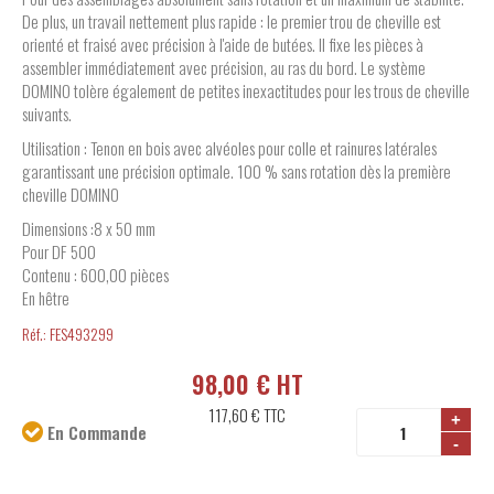
De plus, un travail nettement plus rapide : le premier trou de cheville est
orienté et fraisé avec précision à l'aide de butées. Il fixe les pièces à
assembler immédiatement avec précision, au ras du bord. Le système
DOMINO tolère également de petites inexactitudes pour les trous de cheville
suivants.
Utilisation : Tenon en bois avec alvéoles pour colle et rainures latérales
garantissant une précision optimale. 100 % sans rotation dès la première
cheville DOMINO
Dimensions :8 x 50 mm
Pour DF 500
Contenu : 600,00 pièces
En hêtre
Réf.:
FES493299
98,00 € HT
117,60 €
TTC
+
En Commande
-