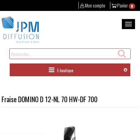
Mon compte
Panier
0
Aller
au
Bascul
contenu
la
naviga
Rechercher
un
produit
E-boutique
Fraise DOMINO D 12-NL 70 HW-DF 700