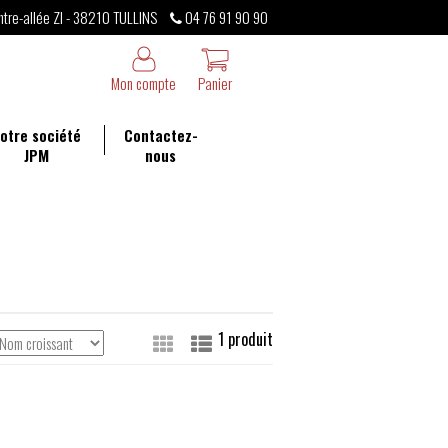
ntre-allée ZI - 38210 TULLINS
04 76 91 90 90
Mon compte
Panier
otre société
Contactez-
JPM
nous
Voir
1 produit
en
tant