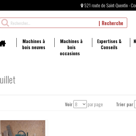
521 route de Saint-Quentin - Co
Rechercher
Recherche
un
produit
Machines à
Machines à
Expertises &
N
bois neuves
bois
Conseils
occasions
uillet
Voir
par page
Trier par