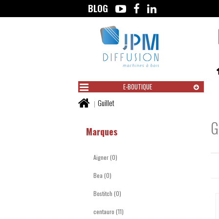
BLOG
Aller
au
contenu
E-BOUTIQUE
Vous
Guillet
êtes
G
ici :
Marques
Aigner (0)
Bea (0)
Bostitch (0)
centauro (11)