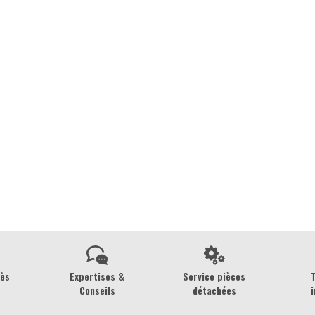
rès
Expertises &
Service pièces
Conseils
détachées
i