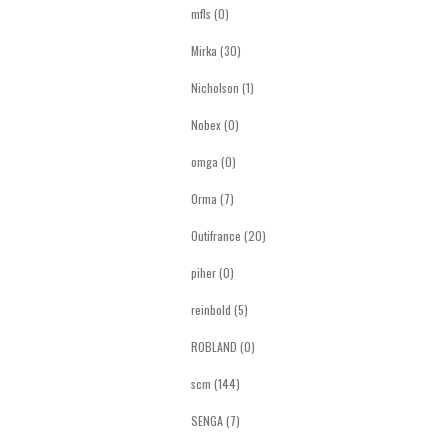
mfls (0)
Mirka (30)
Nicholson (1)
Nobex (0)
omga (0)
Orma (7)
Outifrance (20)
piher (0)
reinbold (5)
ROBLAND (0)
scm (144)
SENGA (7)