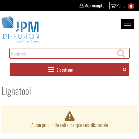
Mon compte
Panier
0
Aller
au
Bascul
contenu
la
naviga
Rechercher
un
produit
E-boutique
Lignatool
Aucun produit de cette marque n'est disponible