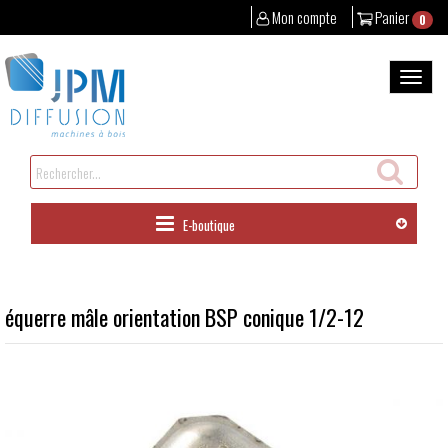
Mon compte
Panier
0
Aller
au
Bascul
contenu
la
naviga
Rechercher
un
produit
E-boutique
équerre mâle orientation BSP conique 1/2-12