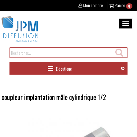
Mon compte
Panier
0
Aller
au
Bascul
contenu
la
naviga
Rechercher
un
produit
E-boutique
coupleur implantation mâle cylindrique 1/2