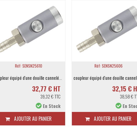
Réf: SENSN25610
Réf: SENSN25606
coupleur équipé d'une douille cannelée 11mm
32,77 € HT
32,15 € 
39,32 € TTC
38,58 € T
En Stock
En Sto
AJOUTER AU PANIER
AJOUTER AU PANIER