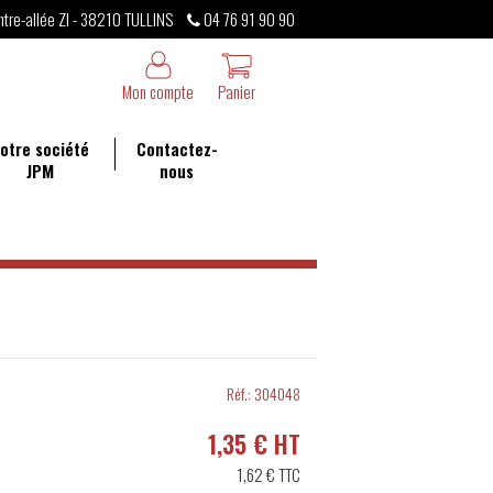
ntre-allée ZI - 38210 TULLINS
04 76 91 90 90
Mon compte
Panier
otre société
Contactez-
JPM
nous
Réf.:
304048
1,35 € HT
1,62 €
TTC