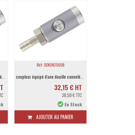
Réf: SENSN25608
Réf: SENSN
coupleur équipé d'une douille cannelée 7mm
coupleur équipé d'une douille cannelée 9mm
HT
32,15 € HT
3
TC
38,58 € TTC
ck
En Stock
AJOUTER AU PANIER
AJOUTER A