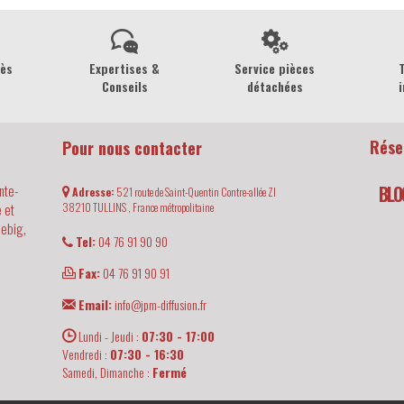
rès
Expertises &
Service pièces
Conseils
détachées
i
Rése
Pour nous contacter
nte-
BLO
Adresse:
521 route de Saint-Quentin Contre-allée ZI
 et
38210
TULLINS ,
France métropolitaine
iebig,
Tel:
04 76 91 90 90
Fax:
04 76 91 90 91
Email:
info@jpm-diffusion.fr
Lundi - Jeudi :
07:30 - 17:00
Vendredi :
07:30 - 16:30
Samedi, Dimanche :
Fermé