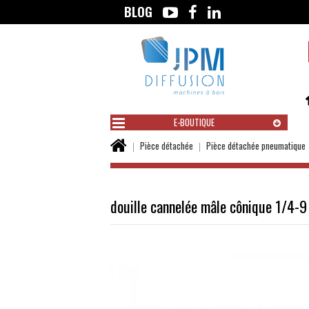
BLOG
Aller
au
contenu
E-BOUTIQUE
Vous
Pièce détachée
Pièce détachée pneumatique
êtes
ici :
douille cannelée mâle cônique 1/4-9