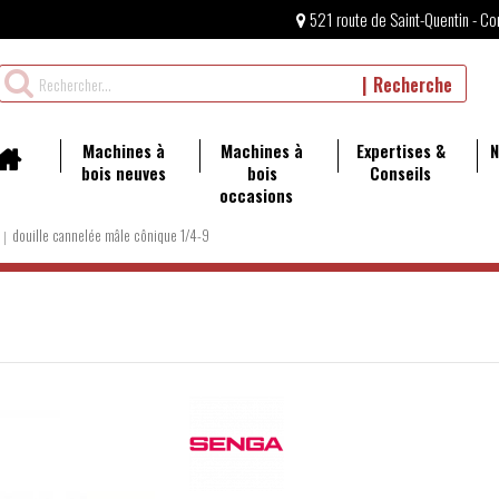
521 route de Saint-Quentin - Co
Rechercher
Recherche
un
produit
Machines à
Machines à
Expertises &
N
bois neuves
bois
Conseils
occasions
douille cannelée mâle cônique 1/4-9