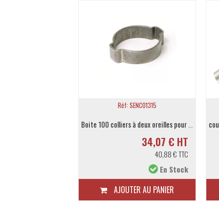
éf: 20408
Réf: SENCO1315
équerre mâle orientation BSP conique 1/4-8
Boite 100 colliers à deux oreilles pour tuyau Ø ext. 13 à 15mm
4,31 € HT
34,07 € HT
5,17 € TTC
40,88 € TTC
En Stock
En Stock
TER AU PANIER
AJOUTER AU PANIER