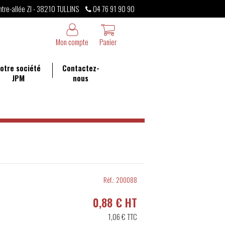
ntre-allée ZI - 38210 TULLINS
04 76 91 90 90
Mon compte
Panier
otre société
Contactez-
JPM
nous
Réf.:
200088
0,88 € HT
1,06 €
TTC