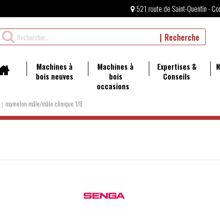
521 route de Saint-Quentin - Co
Rechercher
Recherche
un
produit
Machines à
Machines à
Expertises &
N
bois neuves
bois
Conseils
occasions
mamelon mâle/mâle cônique 1/8