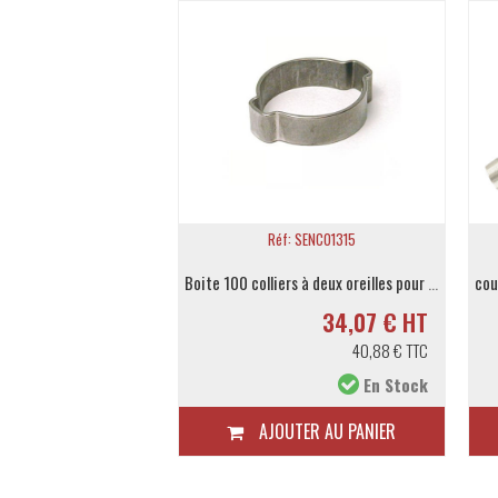
éf: 20408
Réf: SENCO1315
équerre mâle orientation BSP conique 1/4-8
Boite 100 colliers à deux oreilles pour tuyau Ø ext. 13 à 15mm
4,31 € HT
34,07 € HT
5,17 € TTC
40,88 € TTC
En Stock
En Stock
TER AU PANIER
AJOUTER AU PANIER