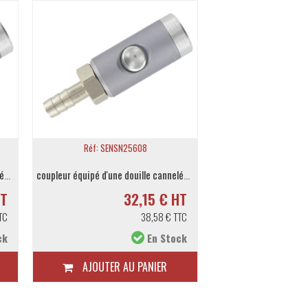
Réf: SENSN25608
Réf: SENSN
coupleur équipé d'une douille cannelée 7mm
coupleur équipé d'une douille cannelée 9mm
HT
32,15 € HT
3
TC
38,58 € TTC
ck
En Stock
AJOUTER AU PANIER
AJOUTER A