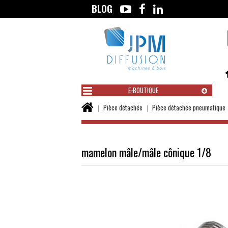
BLOG
Aller
au
contenu
E-BOUTIQUE
Vous
Pièce détachée
Pièce détachée pneumatique
êtes
ici :
mamelon mâle/mâle cônique 1/8