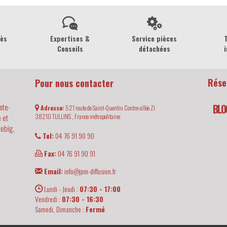
rès
Expertises &
Service pièces
Conseils
détachées
i
Rése
Pour nous contacter
nte-
BLO
Adresse:
521 route de Saint-Quentin Contre-allée ZI
 et
38210
TULLINS ,
France métropolitaine
iebig,
Tel:
04 76 91 90 90
Fax:
04 76 91 90 91
Email:
info@jpm-diffusion.fr
Lundi - Jeudi :
07:30 - 17:00
Vendredi :
07:30 - 16:30
Samedi, Dimanche :
Fermé