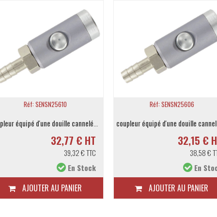
Réf: SENSN25610
Réf: SENSN25606
coupleur équipé d'une douille cannelée 11mm
32,77 € HT
32,15 € 
39,32 € TTC
38,58 € T
En Stock
En Sto
AJOUTER AU PANIER
AJOUTER AU PANIER