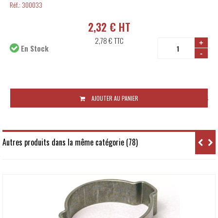
Réf.:
300033
2,32 € HT
2,78 €
TTC
+
En Stock
-
Disponibilité:
48 à 72 heures
AJOUTER AU PANIER
Autres produits dans la même catégorie (78)