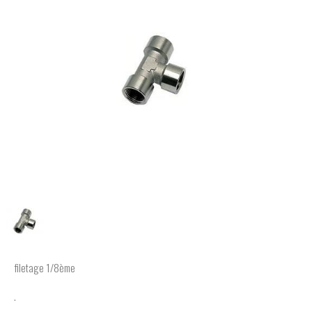
filetage 1/8ème
.