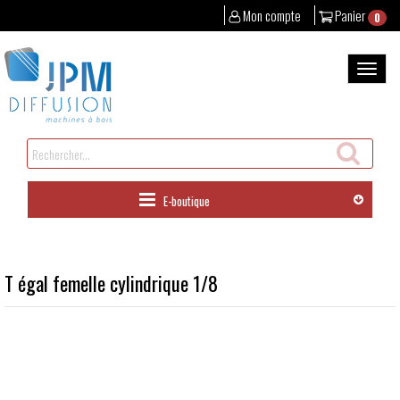
Mon compte
Panier
0
Aller
au
Bascul
contenu
la
naviga
Rechercher
un
produit
E-boutique
T égal femelle cylindrique 1/8