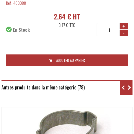
Réf.:
400088
2,64 € HT
3,17 €
TTC
+
En Stock
-
Disponibilité:
48 à 72 heures
AJOUTER AU PANIER
Autres produits dans la même catégorie (78)